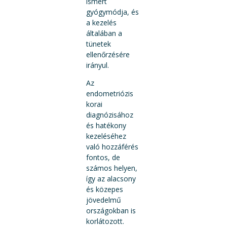
ismert
gyógymódja, és
a kezelés
általában a
tünetek
ellenőrzésére
irányul.
Az
endometriózis
korai
diagnózisához
és hatékony
kezeléséhez
való hozzáférés
fontos, de
számos helyen,
így az alacsony
és közepes
jövedelmű
országokban is
korlátozott.