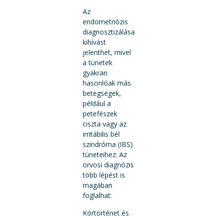
Az
endometriózis
diagnosztizálása
kihívást
jelenthet, mivel
a tünetek
gyakran
hasonlóak más
betegségek,
például a
petefészek
ciszta vagy az
irritábilis bél
szindróma (IBS)
tüneteihez. Az
orvosi diagnózis
több lépést is
magában
foglalhat:
Kórtörténet és