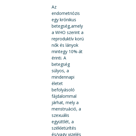
Az
endometriózis
egy krónikus
betegség,amely
a WHO szerint a
reproduktív korú
nők és lányok
mintegy 10%-át
érinti. A
betegség
súlyos, a
mindennapi
életet
befolyásoló
fájdalommal
járhat, mely a
menstruáció, a
szexuális
együttlét, a
székletürítés
és/vagy vizelés