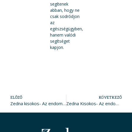
segítenek
abban, hogy ne
csak sodródjon
az
egészségügyben,
hanem valódi
segítséget
kapjon.
ELŐZŐ
KÖVETKEZŐ
Zedna kisokos- Az endometriosis tünetei
Zedna Kisokos- Az endometriózis kezelési lehetőségei