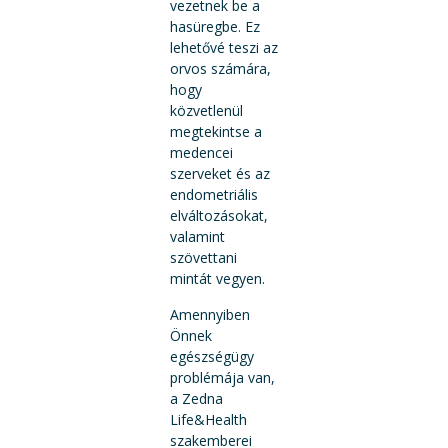
vezetnek be a
hasüregbe. Ez
lehetővé teszi az
orvos számára,
hogy
közvetlenül
megtekintse a
medencei
szerveket és az
endometriális
elváltozásokat,
valamint
szövettani
mintát vegyen.
Amennyiben
Önnek
egészségügy
problémája van,
a Zedna
Life&Health
szakemberei