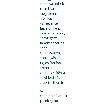
során váltódik ki.
Ezen kívül
megjelenhet
krónikus
kismedencei
fájdalomként,
hasi puffadással,
hányingerrel,
fáradtsággal, és
néha
depresszióval,
szorongással.
Egyes források
szerint az
érintettek 40%-a
küzd fertilitási
problémákkal is.
Az
endometriózisnak
jelenleg nincs