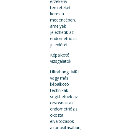
érzékeny
területeket
keres a
medencében,
amelyek
jelezhetik az
endometriózis
jelenlétét.
Képalkotó
vizsgálatok
Ultrahang, MRI
vagy más
képalkotó
technikák
segíthetnek az
orvosnak az
endometriózis
okozta
elváltozások
azonosításában,