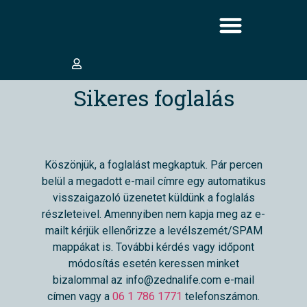
Sikeres foglalás
Köszönjük, a foglalást megkaptuk. Pár percen
belül a megadott e-mail címre egy automatikus
visszaigazoló üzenetet küldünk a foglalás
részleteivel. Amennyiben nem kapja meg az e-
mailt kérjük ellenőrizze a levélszemét/SPAM
mappákat is. További kérdés vagy időpont
módosítás esetén keressen minket
bizalommal az info@zednalife.com e-mail
címen vagy a
06 1 786 1771
telefonszámon.