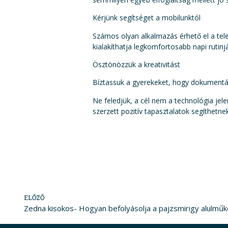
Kérjünk segítséget a mobilunktól
Számos olyan alkalmazás érhető el a tele
kialakíthatja legkomfortosabb napi rutin
Ösztönözzük a kreativitást
Bíztassuk a gyerekeket, hogy dokumentálj
Ne feledjük, a cél nem a technológia jele
szerzett pozitív tapasztalatok segíthetn
ELŐZŐ
Zedna kisokos- Hogyan befolyásolja a pajzsmirigy alulmű