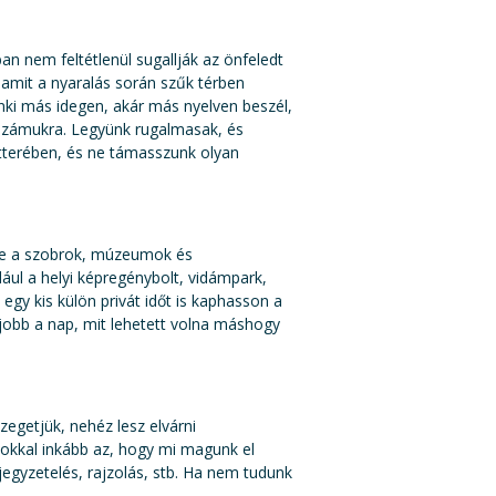
an nem feltétlenül sugallják az önfeledt
, amit a nyaralás során szűk térben
nki más idegen, akár más nyelven beszél,
 számukra. Legyünk rugalmasak, és
átterében, és ne támasszunk olyan
 le a szobrok, múzeumok és
ául a helyi képregénybolt, vidámpark,
gy kis külön privát időt is kaphasson a
 jobb a nap, mit lehetett volna máshogy
egetjük, nehéz lesz elvárni
sokkal inkább az, hogy mi magunk el
jegyzetelés, rajzolás, stb. Ha nem tudunk
.