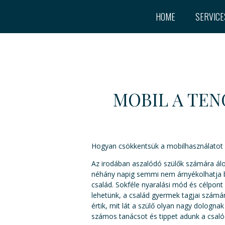
HOME
SERVICE
MOBIL A TEN
Hogyan csökkentsük a mobilhasználatot 
Az irodában aszalódó szülők számára álo
néhány napig semmi nem árnyékolhatja be 
család. Sokféle nyaralási mód és célpont
lehetünk, a család gyermek tagjai számár
értik, mit lát a szülő olyan nagy dologn
számos tanácsot és tippet adunk a csaló