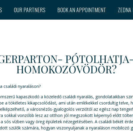
S
OUR PARTNERS
BOOK AN APPOINTMENT
ZEDNA 
GERPARTON- PÓTOLHATJA-
HOMOKOZÓVÖDÖR?
a családi nyaraláson?
mszerű kapaszkodó a közeledő családi nyaralás, gondolataikban szi
a tökéletes kikapcsolódást, ami után emlékekkel csordultig telve, hó
 elképzelhető, a városnézős-gyalogolós verziótól az egész nap tenger
a sokkal vonzóbb lesz az otthon jól megszokott képernyő előtt tölten
ak a sós vízben vagy öreg épületek nézegetésében. A családi békét ér
dott szülők számára, hogyan viszonyuljanak a nyaraláson mobilozó 