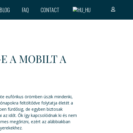
BLOG
FAQ
CONTACT
E A MOBILT A
nte eufórikus örömben úszik mindenki,
napokra feltöltődve folytatja életét a
ben fürdősig, de egyben biztosak
i az időt. Ők így kapcsolódnak ki és nem
demes megőrizni, ezért az alábbiakban
gyerekekhez.