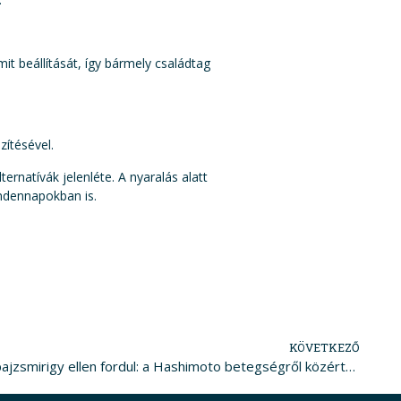
it beállítását, így bármely családtag
zítésével.
ernatívák jelenléte. A nyaralás alatt
indennapokban is.
KÖVETKEZŐ
Zedna kisokos- Amikor a test a pajzsmirigy ellen fordul: a Hashimoto betegségről közérthetően