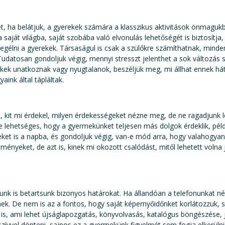
et, ha belátjuk, a gyerekek számára a klasszikus aktivitások önmagukb
saját világba, saját szobába való elvonulás lehetőségét is biztosítja
élni a gyerekek. Társaságul is csak a szülőkre számíthatnak, minde
udatosan gondoljuk végig, mennyi stresszt jelenthet a sok változás
ekek unatkoznak vagy nyugtalanok, beszéljük meg, mi állhat ennek h
aink által tápláltak.
, kit mi érdekel, milyen érdekességeket nézne meg, de ne ragadjunk
 lehetséges, hogy a gyermekünket teljesen más dolgok érdeklik, péld
ket is a napba, és gondoljuk végig, van-e mód arra, hogy valahogyan e
ményeket, de azt is, kinek mi okozott csalódást, mitől lehetett volna
k is betartsunk bizonyos határokat. Ha állandóan a telefonunkat néz
k. De nem is az a fontos, hogy saját képernyőidőnket korlátozzuk, 
t is, ami lehet újságlapozgatás, könyvolvasás, katalógus böngészése, 
szívvel dönteni, sajnos ez a gyermekünk figyelmét sem fogja elkerülni