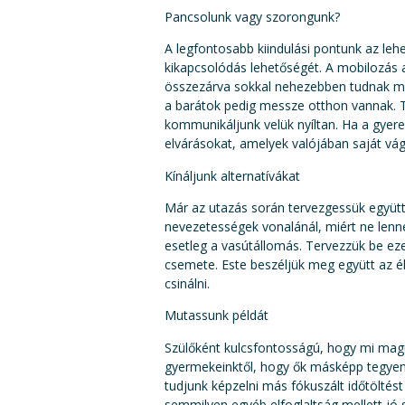
Pancsolunk vagy szorongunk?
A legfontosabb kiindulási pontunk az leh
kikapcsolódás lehetőségét. A mobilozás a 
összezárva sokkal nehezebben tudnak meg
a barátok pedig messze otthon vannak. T
kommunikáljunk velük nyíltan. Ha a gyer
elvárásokat, amelyek valójában saját vágy
Kínáljunk alternatívákat
Már az utazás során tervezgessük együtt
nevezetességek vonalánál, miért ne lenne
esetleg a vasútállomás. Tervezzük be eze
csemete. Este beszéljük meg együtt az él
csinálni.
Mutassunk példát
Szülőként kulcsfontosságú, hogy mi magun
gyermekeinktől, hogy ők másképp tegyene
tudjunk képzelni más fókuszált időtöltés
semmilyen egyéb elfoglaltság mellett jó 