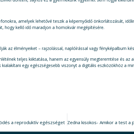
fonokra, amelyek lehetővé teszik a képernyőidő önkorlátozását, időlim
ját, hogy kellő idő maradjon a homokvár megépítésére.
ák az élményeiket – rajzolással, naplóírással vagy fényképalbum kés
nlétének teljes kiiktatása, hanem az egyensúly megteremtése és az alt
ek kialakítani egy egészségesebb viszonyt a digitális eszközökhöz a m
ködés a reproduktív egészséget